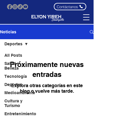
Contáctanos
Noticias
Deportes
All Posts
Próximamente nuevas
Salud y
Belleza
entradas
Tecnología
Deportes
Explora otras categorías en este
blog o vuelve más tarde.
Medioambiente
Cultura y
Turismo
Entretenimiento