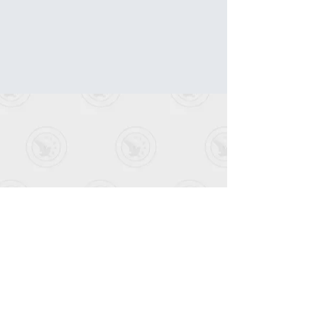
SC-CER1029673
FT -CER1029675
NTC
5581 (2011)
CS - CER1029671