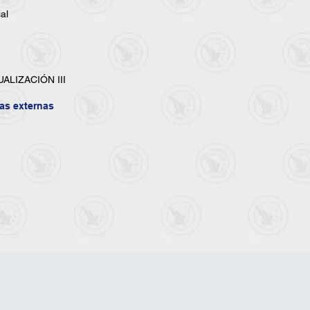
al
ALIZACIÓN III
vas externas