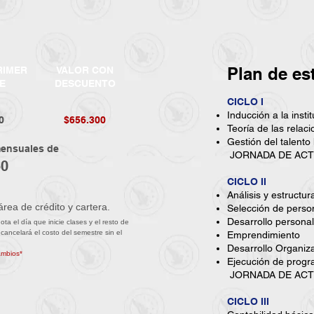
Plan de es
RIMER
VALOR CON
E
DESCUENTO
CICLO I
Inducción a la insti
0
$656.300
Teoría de las rela
Gestión del talent
mensuales de
JORNADA DE ACT
60
CICLO II
Análisis y estructu
rea de crédito y cartera.
Selección de person
Desarrollo personal
a el día que inicie clases y el resto de
 cancelará el costo del semestre sin el
Emprendimiento
Desarrollo Organiz
ambios*
Ejecución de prog
JORNADA DE ACTU
CICLO III