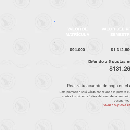
VALOR DE
VALOR DEL P
MATRÍCULA
SEMESTR
$94.000
$1.312.60
Diferido a 5 cuotas 
$131.2
Realiza tu acuerdo de pago en el á
Esta promoción será válida cancelando la primera cuot
cuotas los primeros 5 días del mes, de lo contrario
descuento.
Valores sujetos a c