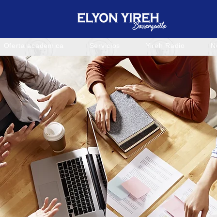
Oferta academica
Servicios
Yireh Radio
N
Oferta academica
Servicios
Yireh Radio
N