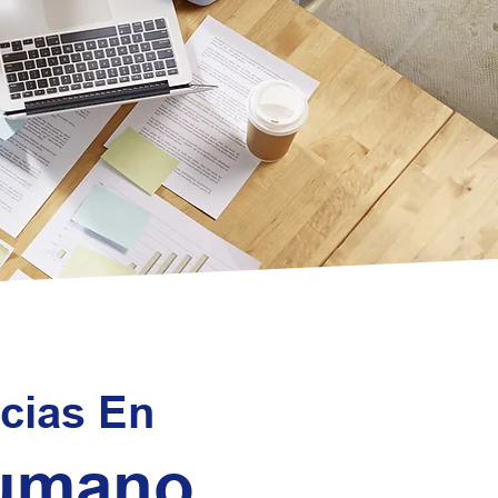
cias En
Humano