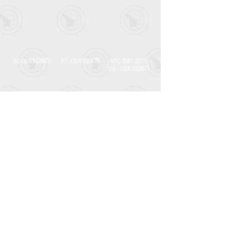
SC-CER1029673
FT -CER1029675
NTC
5581 (2011)
CS - CER1029671
NTC
5666 (2011)
NTC
5665 (2011)
CS -CER1110903
CS - CER1029667
Dirección