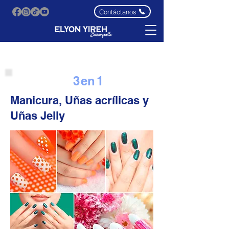
Contáctanos
3
e
n
1
Curso corto
Manicura, Uñas acrílicas y
Uñas Jelly